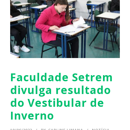
Faculdade Setrem
divulga resultado
do Vestibular de
Inverno
19/06/2023
BY
CARLINE LIMANA
NOTÍCIA