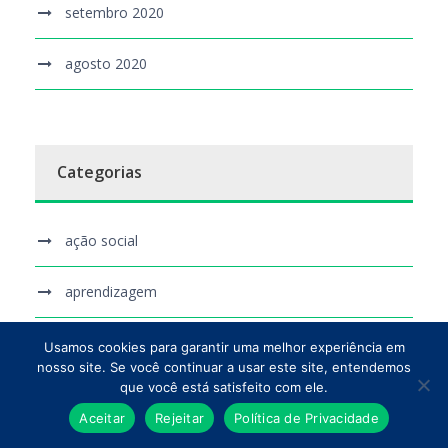
setembro 2020
agosto 2020
Categorias
ação social
aprendizagem
Coronavírus
Usamos cookies para garantir uma melhor experiência em
nosso site. Se você continuar a usar este site, entendemos
que você está satisfeito com ele.
Cursos
Aceitar
Rejeitar
Política de Privacidade
Evento