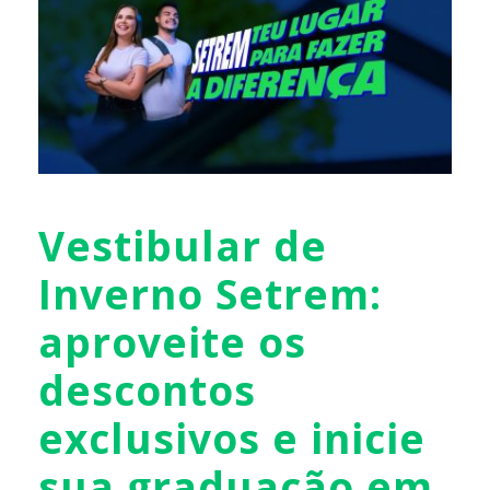
Vestibular de
Inverno Setrem:
aproveite os
descontos
exclusivos e inicie
sua graduação em