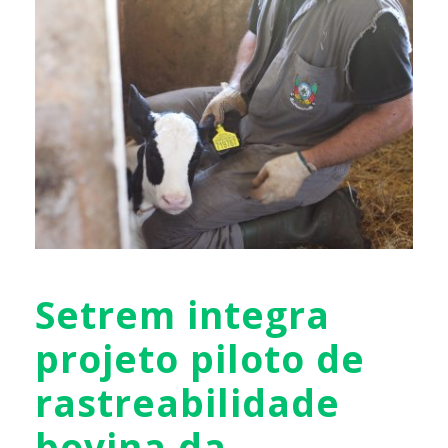
Setrem integra
projeto piloto de
rastreabilidade
bovina da