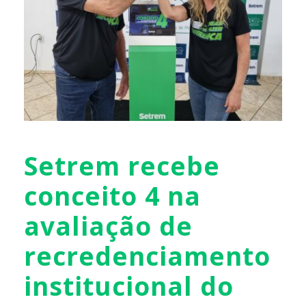
Setrem recebe
conceito 4 na
avaliação de
recredenciamento
institucional do