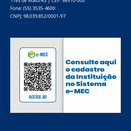
Três de Maio/RS | CEP: 98910-000
Fone: (55) 3535-4600
CNPJ: 98.039.852/0001-97