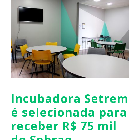
Incubadora Setrem
é selecionada para
receber R$ 75 mil
do Sebrae