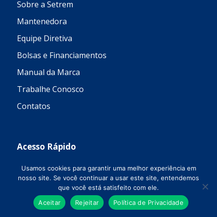
Sobre a Setrem
Mantenedora
Equipe Diretiva
Bolsas e Financiamentos
Manual da Marca
Trabalhe Conosco
Contatos
Acesso Rápido
Usamos cookies para garantir uma melhor experiência em
Assessoria de Comunicação
nosso site. Se você continuar a usar este site, entendemos
que você está satisfeito com ele.
Assinatura de E-mail
Aceitar
Rejeitar
Política de Privacidade
Biblioteca