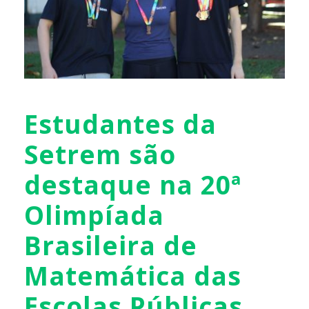
Estudantes da
Setrem são
destaque na 20ª
Olimpíada
Brasileira de
Matemática das
Escolas Públicas