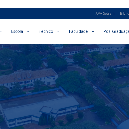
AVA Setrem
Bibli
Escola
Técnico
Faculdade
Pós-Graduaç