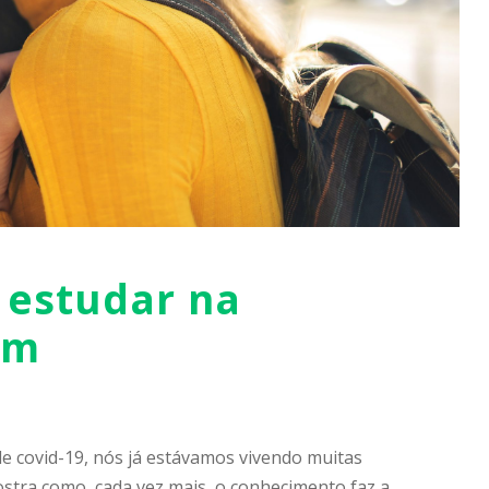
 estudar na
em
 covid-19, nós já estávamos vivendo muitas
stra como, cada vez mais, o conhecimento faz a