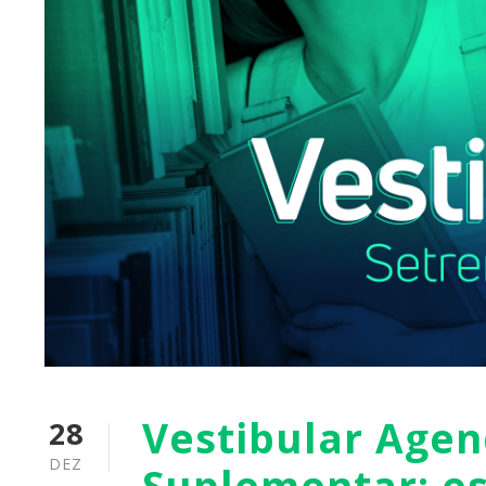
Vestibular Age
28
DEZ
Suplementar: e