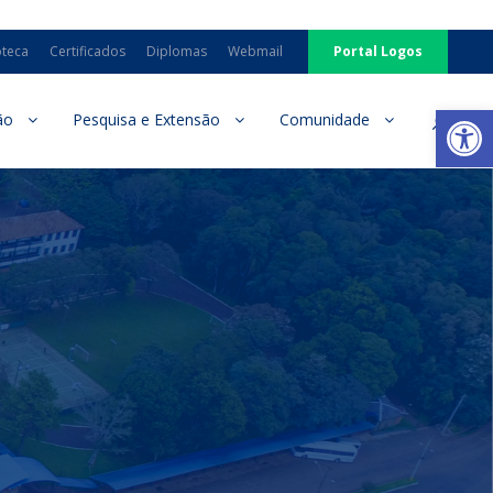
oteca
Certificados
Diplomas
Webmail
Portal Logos
Ab
ão
Pesquisa e Extensão
Comunidade