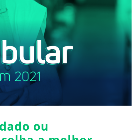
ndado ou
scolha a melhor