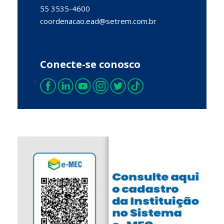
55 3535-4600
coordenacao.ead
@setrem.com.br
Conecte-se conosco