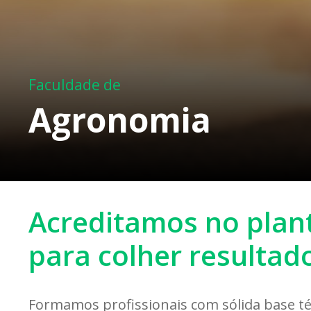
Faculdade de
Agronomia
Acreditamos no plan
para colher resultad
Formamos profissionais com sólida base técn