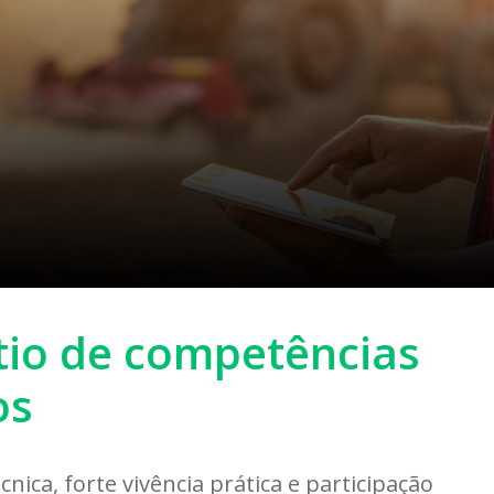
tio de competências
os
ica, forte vivência prática e participação