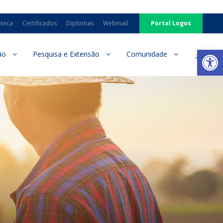
oteca
Certificados
Diplomas
Webmail
Portal Logos
Ab
ão
Pesquisa e Extensão
Comunidade