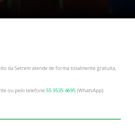
ireito da Setrem atende de forma totalmente gratuita,
te ou pelo telefone
55 3535 4695
(WhatsApp).