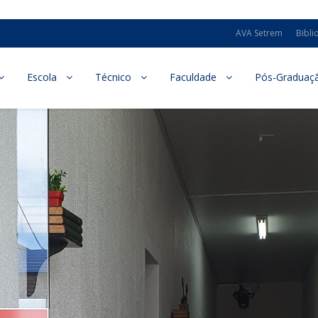
AVA Setrem
Bibli
Escola
Técnico
Faculdade
Pós-Graduaç