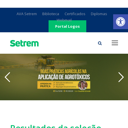
Ab
AVA Setrem
Biblioteca
Certificados
Diplomas
Webmail
Portal Logos