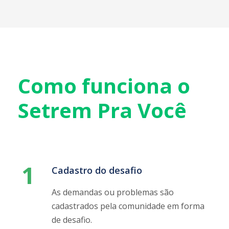
1
Cadastro do desafio
As demandas ou problemas são
cadastrados pela comunidade em forma
de desafio.
2
Análise e elaboração
No decorrer do semestre, os estudantes,
com o auxílio dos professores, elaboram
possíveis soluções. Dependendo do tipo
de solução demandada pela comunidade,
poderá ser direcionada para a Escola de
Gestão e Negócios e/ou para outras
instâncias institucionais.