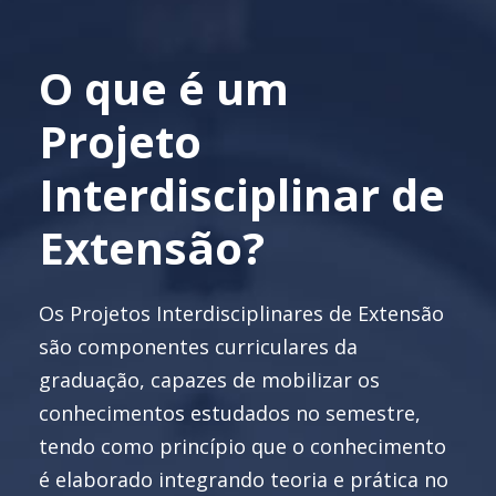
Os Projetos Interdisciplinares de Extensão
são componentes curriculares da
graduação, capazes de mobilizar os
conhecimentos estudados no semestre,
tendo como princípio que o conhecimento
é elaborado integrando teoria e prática no
desenvolvimento de soluções para desafios
reais.
A aplicação dos conceitos estudados gera
entregáveis reais a cada semestre. A
vivência profissional começa desde o
primeiro dia de sala de aula, enquanto o
conhecimento adquirido transforma o
mundo ao nosso redor. Ao final da