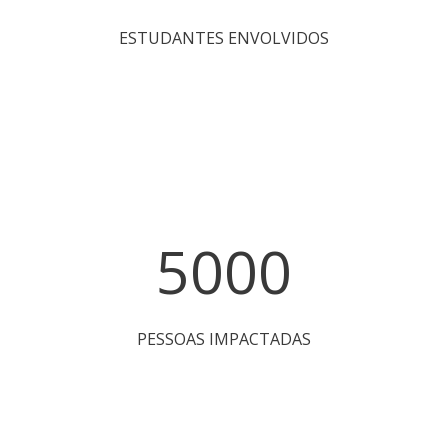
PESSOAS IMPACTADAS
O que é um desafio?
Os desafios são demandas ou problemas
cadastrados por qualquer pessoa na
plataforma
Setrem Pra Você
, o canal de
comunicação da comunidade com a