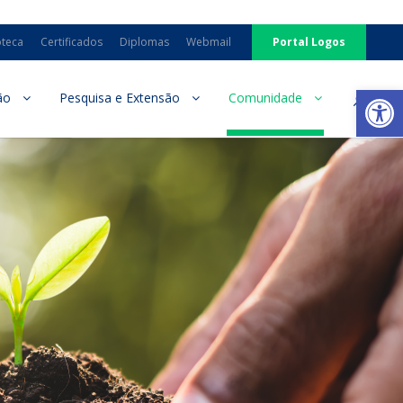
oteca
Certificados
Diplomas
Webmail
Portal Logos
Ab
ão
Pesquisa e Extensão
Comunidade