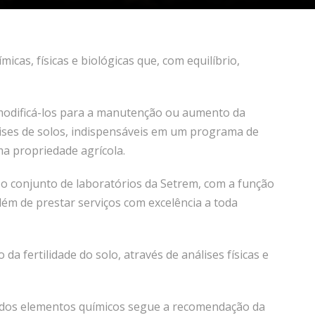
micas, físicas e biológicas que, com equilíbrio,
modificá-los para a manutenção ou aumento da
lises de solos, indispensáveis em um programa de
ma propriedade agrícola.
 o conjunto de laboratórios da Setrem, com a função
lém de prestar serviços com excelência a toda
da fertilidade do solo, através de análises físicas e
ão dos elementos químicos segue a recomendação da