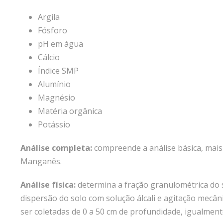
Argila
Fósforo
pH em água
Cálcio
Índice SMP
Alumínio
Magnésio
Matéria orgânica
Potássio
Análise completa:
compreende a análise básica, mais 
Manganês.
Análise física:
determina a fração granulométrica do sol
dispersão do solo com solução álcali e agitação mecâni
ser coletadas de 0 a 50 cm de profundidade, igualme