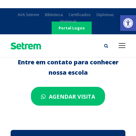
Ab
AVA Setrem
Biblioteca
Certificados
Diplomas
Webmail
Portal Logos
Entre em contato para conhecer
nossa escola
AGENDAR VISITA