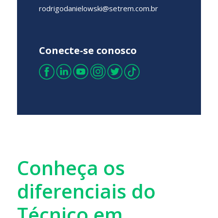
rodrigodanielowski@setrem.com.br
Conecte-se conosco
Conheça os
diferenciais do
Técnico em