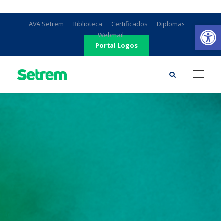
Ab
AVA Setrem
Biblioteca
Certificados
Diplomas
Webmail
Portal Logos