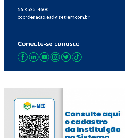
55 3535-4600
coordenacao.ead
@setrem.com.br
Conecte-se conosco