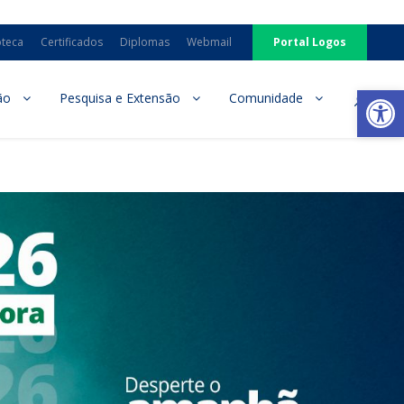
oteca
Certificados
Diplomas
Webmail
Portal Logos
Ab
ão
Pesquisa e Extensão
Comunidade