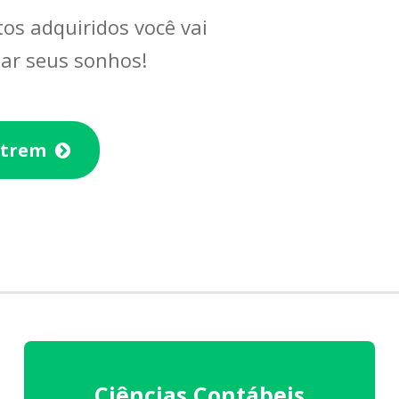
os adquiridos você vai
tar seus sonhos!
etrem
Ciências Contábeis