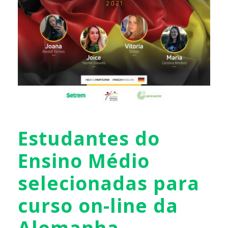
Estudantes do
Ensino Médio
selecionadas para
curso on-line da
Alemanha