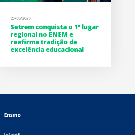
25/06/2026
Setrem conquista o 1º lugar
regional no ENEM e
reafirma tradição de
excelência educacional
Ensino
Infantil