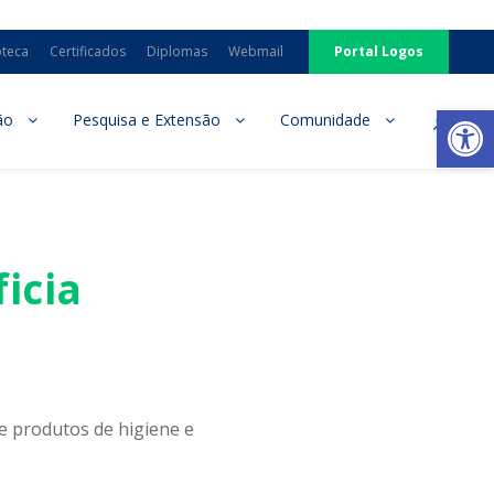
oteca
Certificados
Diplomas
Webmail
Portal Logos
Ab
ão
Pesquisa e Extensão
Comunidade
icia
e produtos de higiene e