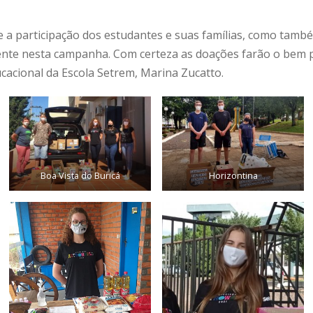
a participação dos estudantes e suas famílias, como també
ente nesta campanha. Com certeza as doações farão o bem 
cacional da Escola Setrem, Marina Zucatto.
Boa Vista do Buricá
Horizontina