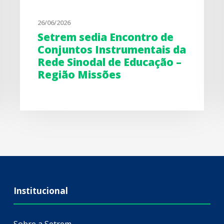
26/06/2026
Setrem sedia Encontro de
Conjuntos Instrumentais da
Rede Sinodal de Educação –
Região Missões
Institucional
Sobre a Setrem