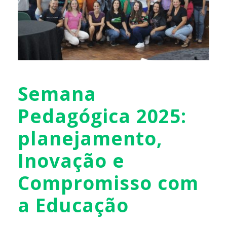
Semana
Pedagógica 2025:
planejamento,
Inovação e
Compromisso com
a Educação