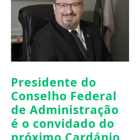
Presidente do
Conselho Federal
de Administração
é o convidado do
próximo Cardápio