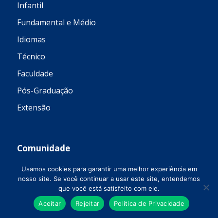
Infantil
Fundamental e Médio
Idiomas
Técnico
Faculdade
Pós-Graduação
Extensão
Comunidade
Usamos cookies para garantir uma melhor experiência em
nosso site. Se você continuar a usar este site, entendemos
Escritório de Práticas Jurídicas (EPJ)
que você está satisfeito com ele.
Estação Meteorológica
Aceitar
Rejeitar
Política de Privacidade
Incubadora Tecnológica