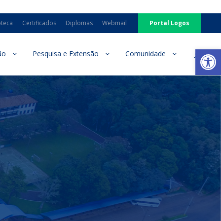
oteca
Certificados
Diplomas
Webmail
Portal Logos
Ab
ão
Pesquisa e Extensão
Comunidade