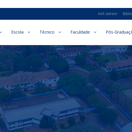
AVA Setrem
Bibli
Escola
Técnico
Faculdade
Pós-Graduaç