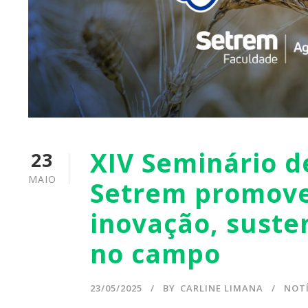
XIV Seminário 
23
MAIO
Setrem promove
inovação, suste
no campo
23/05/2025
BY
CARLINE LIMANA
NOTÍ