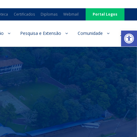
oteca
Certificados
Diplomas
Webmail
Portal Logos
Ab
ão
Pesquisa e Extensão
Comunidade