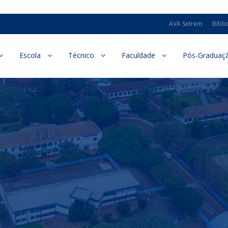
AVA Setrem
Bibli
Escola
Técnico
Faculdade
Pós-Graduaç