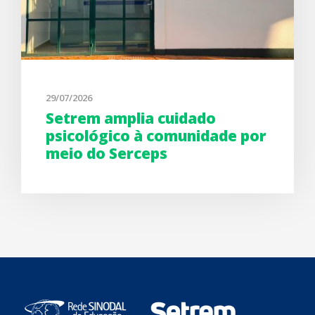
29/07/2026
Setrem amplia cuidado
psicológico à comunidade por
meio do Serceps