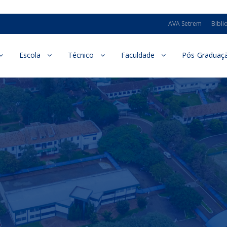
AVA Setrem
Bibli
Escola
Técnico
Faculdade
Pós-Graduaç