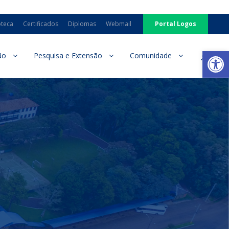
oteca
Certificados
Diplomas
Webmail
Portal Logos
Ab
ão
Pesquisa e Extensão
Comunidade