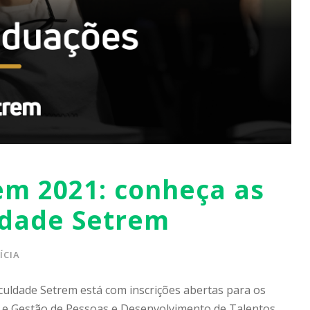
em 2021: conheça as
ldade Setrem
ÍCIA
uldade Setrem está com inscrições abertas para os
 e Gestão de Pessoas e Desenvolvimento de Talentos