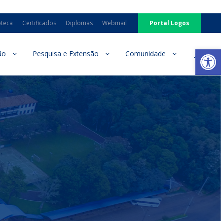
oteca
Certificados
Diplomas
Webmail
Portal Logos
Ab
ão
Pesquisa e Extensão
Comunidade