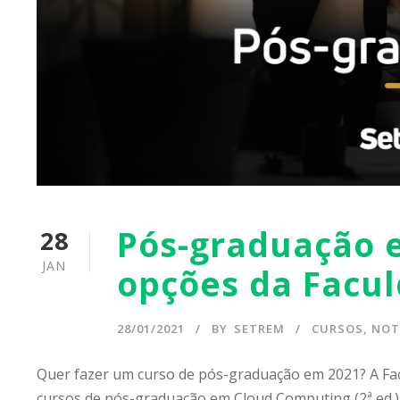
Pós-graduação 
28
JAN
opções da Facu
28/01/2021
BY
SETREM
CURSOS
,
NOT
Quer fazer um curso de pós-graduação em 2021? A Fac
cursos de pós-graduação em Cloud Computing (2ª ed.)