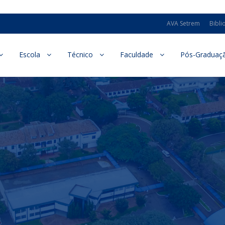
AVA Setrem
Bibli
Escola
Técnico
Faculdade
Pós-Graduaç