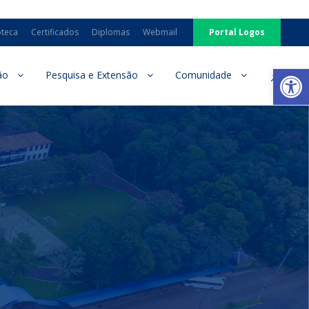
oteca
Certificados
Diplomas
Webmail
Portal Logos
Ab
ão
Pesquisa e Extensão
Comunidade