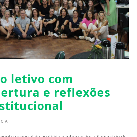
no letivo com
ertura e reflexões
stitucional
CIA
ento especial de acolhida e integração: o Seminário de