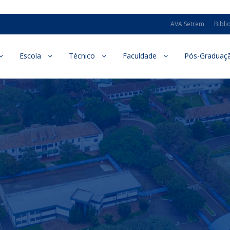
AVA Setrem
Bibli
Escola
Técnico
Faculdade
Pós-Graduaç