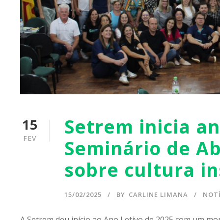
Setrem inicia a
15
FEV
Seminário de Ab
sobre cultura in
15/02/2025
BY
CARLINE LIMANA
NOTÍ
A Setrem deu início ao Ano Letivo de 2025 com um mom