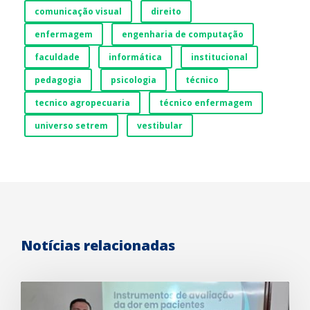
comunicação visual
direito
enfermagem
engenharia de computação
faculdade
informática
institucional
pedagogia
psicologia
técnico
tecnico agropecuaria
técnico enfermagem
universo setrem
vestibular
Notícias relacionadas