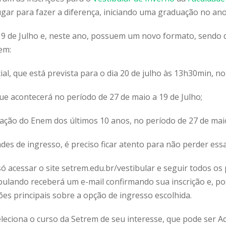
gar para fazer a diferença, iniciando uma graduação no ano
a 19 de Julho e, neste ano, possuem um novo formato, sendo 
em:
ial, que está prevista para o dia 20 de julho às 13h30min, 
ue acontecerá no período de 27 de maio a 19 de Julho;
dação do Enem dos últimos 10 anos, no período de 27 de maio
ades de ingresso, é preciso ficar atento para não perder es
é só acessar o site setrem.edu.br/vestibular e seguir todos 
stibulando receberá um e-mail confirmando sua inscrição e, p
es principais sobre a opção de ingresso escolhida.
seleciona o curso da Setrem de seu interesse, que pode ser 