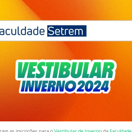
aram as inscrições para o
Vestibular de Inverno
da
Faculdade