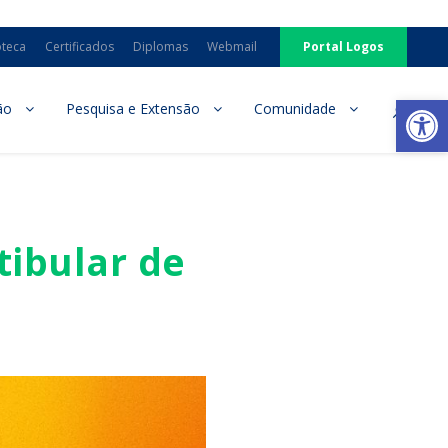
oteca
Certificados
Diplomas
Webmail
Portal Logos
Ab
ão
Pesquisa e Extensão
Comunidade
tibular de