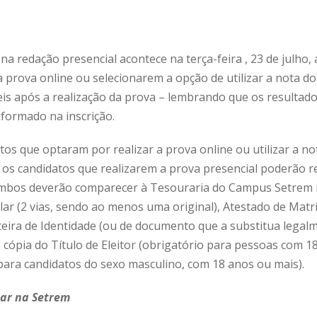
a redação presencial acontece na terça-feira , 23 de julho, a
 prova online ou selecionarem a opção de utilizar a nota do
eis após a realização da prova – lembrando que os resultad
formado na inscrição.
tos que optaram por realizar a prova online ou utilizar a n
Já os candidatos que realizarem a prova presencial poderão re
. Ambos deverão comparecer à Tesouraria do Campus Setrem
lar (2 vias, sendo ao menos uma original), Atestado de Matr
teira de Identidade (ou de documento que a substitua legalm
ópia do Título de Eleitor (obrigatório para pessoas com 18
 para candidatos do sexo masculino, com 18 anos ou mais).
ar na Setrem