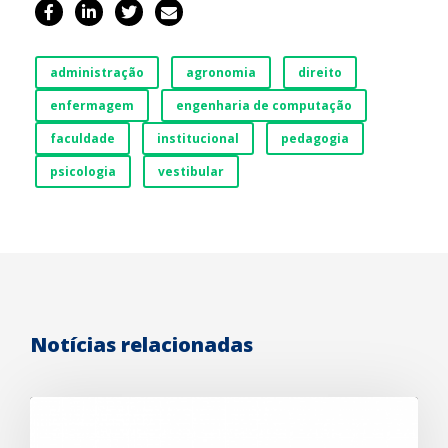
administração
agronomia
direito
enfermagem
engenharia de computação
faculdade
institucional
pedagogia
psicologia
vestibular
Notícias relacionadas