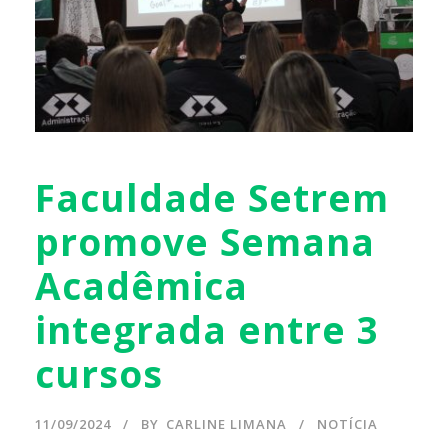
Faculdade Setrem
promove Semana
Acadêmica
integrada entre 3
cursos
11/09/2024
BY
CARLINE LIMANA
NOTÍCIA