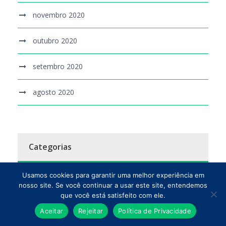
novembro 2020
outubro 2020
setembro 2020
agosto 2020
Categorias
Usamos cookies para garantir uma melhor experiência em
ação social
nosso site. Se você continuar a usar este site, entendemos
que você está satisfeito com ele.
aprendizagem
Aceitar
Rejeitar
Política de Privacidade