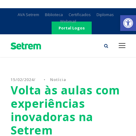
Ab
AVA Setrem
Biblioteca
Certificados
Diplomas
Webmail
Portal Logos
15/02/2024
•
Notícia
Volta às aulas com
experiências
inovadoras na
Setrem