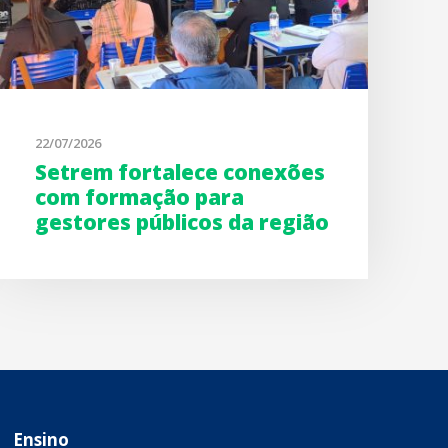
22/07/2026
Setrem fortalece conexões
com formação para
gestores públicos da região
Ensino