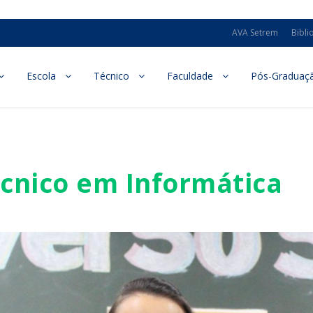
AVA Setrem
Bibli
Escola
Técnico
Faculdade
Pós-Graduaç
cnico em Informática