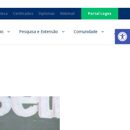
oteca
Certificados
Diplomas
Webmail
Portal Logos
Ab
ão
Pesquisa e Extensão
Comunidade