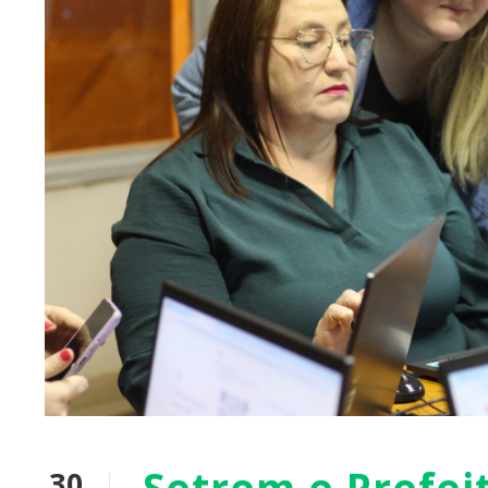
Setrem e Prefei
30