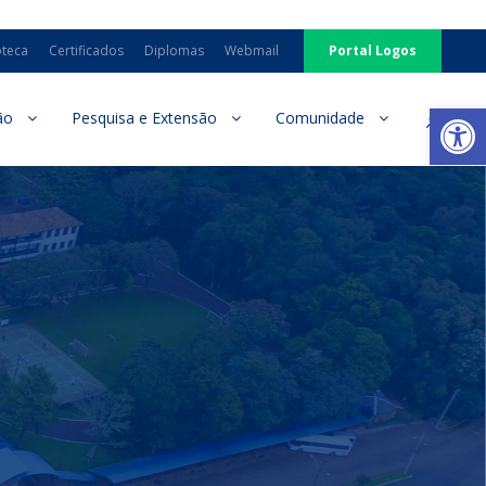
oteca
Certificados
Diplomas
Webmail
Portal Logos
Ab
ão
Pesquisa e Extensão
Comunidade