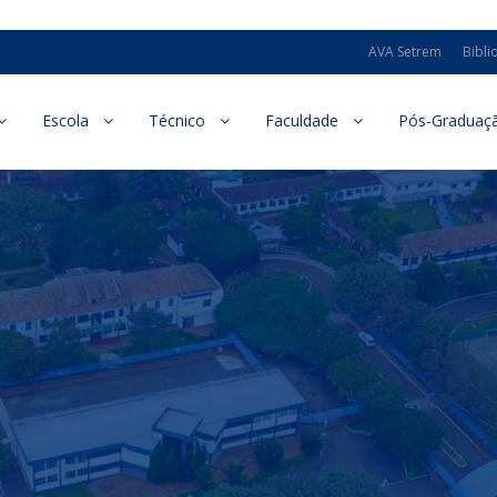
AVA Setrem
Bibli
Escola
Técnico
Faculdade
Pós-Graduaç