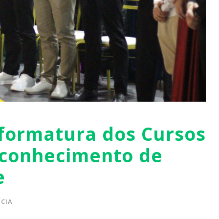
formatura dos Cursos
econhecimento de
e
CIA