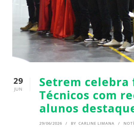
Setrem celebra 
29
JUN
Técnicos com r
alunos destaqu
29/06/2026
BY
CARLINE LIMANA
NOTÍ