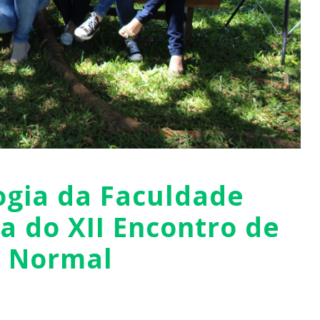
ogia da Faculdade
a do XII Encontro de
o Normal