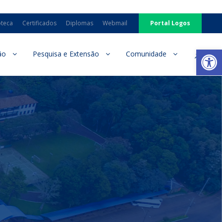
oteca
Certificados
Diplomas
Webmail
Portal Logos
Ab
ão
Pesquisa e Extensão
Comunidade