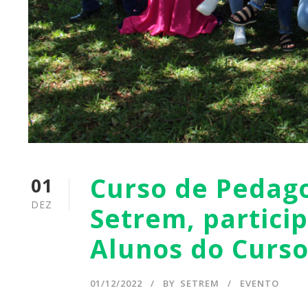
Curso de Pedag
01
DEZ
Setrem, particip
Alunos do Curs
01/12/2022
BY
SETREM
EVENTO