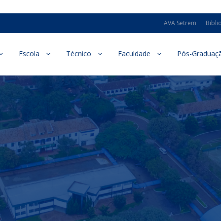
AVA Setrem
Bibli
Escola
Técnico
Faculdade
Pós-Graduaç