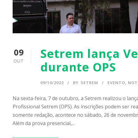
Setrem lança Ve
09
OUT
durante OPS
09/10/2022
BY
SETREM
EVENTO
,
NOT
Na sexta-feira, 7 de outubro, a Setrem realizou o lan
Profissional Setrem (OPS). As inscrições podem ser re
somente redação, acontece no sábado, 26 de novembr
Além da prova presencial,...