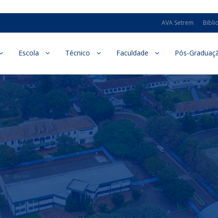
AVA Setrem
Bibli
Escola
Técnico
Faculdade
Pós-Graduaç