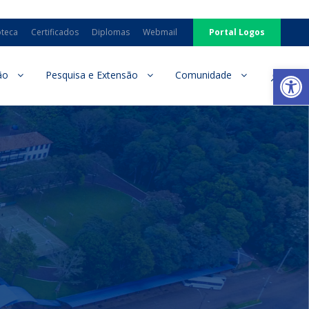
oteca
Certificados
Diplomas
Webmail
Portal Logos
Ab
ão
Pesquisa e Extensão
Comunidade