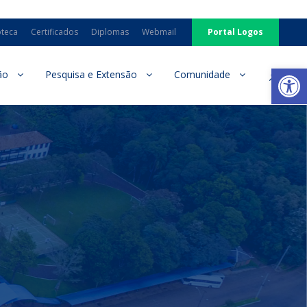
oteca
Certificados
Diplomas
Webmail
Portal Logos
Ab
ão
Pesquisa e Extensão
Comunidade