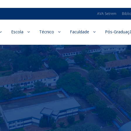
AVA Setrem
Bibli
Escola
Técnico
Faculdade
Pós-Graduaç