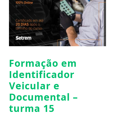
Formação em
Identificador
Veicular e
Documental –
turma 15