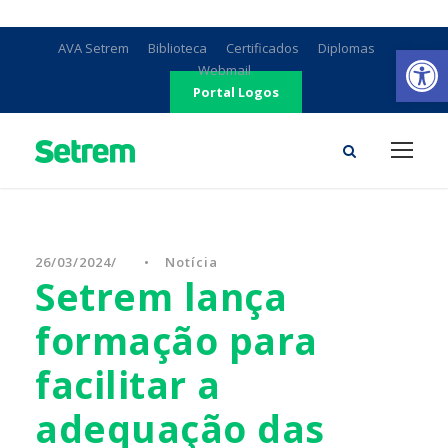
Ab
AVA Setrem
Biblioteca
Certificados
Diplomas
Webmail
Portal Logos
26/03/2024
•
Notícia
Setrem lança
formação para
facilitar a
adequação das