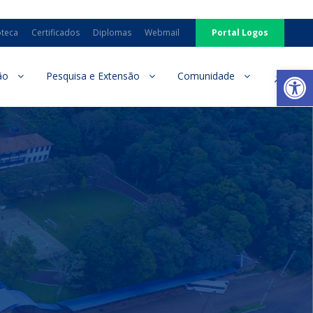
oteca
Certificados
Diplomas
Webmail
Portal Logos
Ab
ão
Pesquisa e Extensão
Comunidade