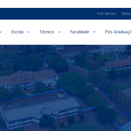
AVA Setrem
Bibli
Escola
Técnico
Faculdade
Pós-Graduaç