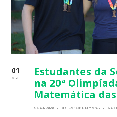
Estudantes da 
01
ABR
na 20ª Olimpíad
Matemática das 
01/04/2026
BY
CARLINE LIMANA
NOTÍ