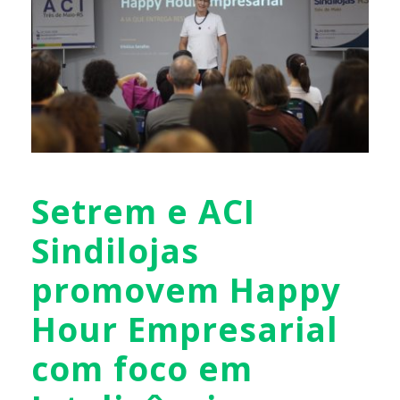
Setrem e ACI
Sindilojas
promovem Happy
Hour Empresarial
com foco em