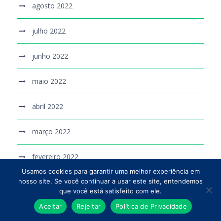
agosto 2022
julho 2022
junho 2022
maio 2022
abril 2022
março 2022
fevereiro 2022
Usamos cookies para garantir uma melhor experiência em
nosso site. Se você continuar a usar este site, entendemos
dezembro 2021
que você está satisfeito com ele.
Aceitar
Rejeitar
Política de Privacidade
novembro 2021