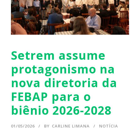
Setrem assume
protagonismo na
nova diretoria da
FEBAP para o
biênio 2026-2028
01/05/2026
BY
CARLINE LIMANA
NOTÍCIA