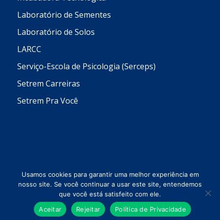
Laboratório de Sementes
Laboratório de Solos
LARCC
Serviço-Escola de Psicologia (Serceps)
Setrem Carreiras
Setrem Pra Você
Usamos cookies para garantir uma melhor experiência em
nosso site. Se você continuar a usar este site, entendemos
que você está satisfeito com ele.
Todos os direitos reservados © 2026 Setrem
Aceitar
Rejeitar
Política de Privacidade