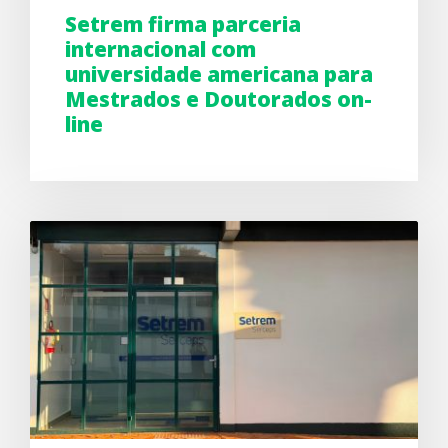
Setrem firma parceria
internacional com
universidade americana para
Mestrados e Doutorados on-
line