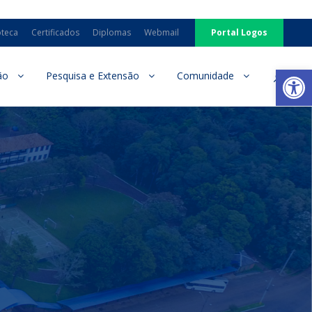
oteca
Certificados
Diplomas
Webmail
Portal Logos
Ab
ão
Pesquisa e Extensão
Comunidade