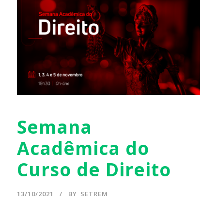
Semana
Acadêmica do
Curso de Direito
13/10/2021
BY
SETREM