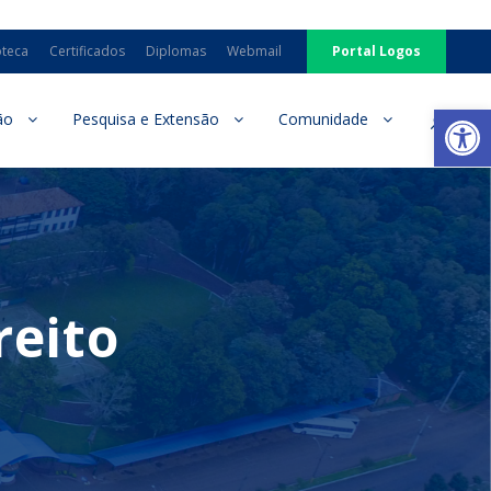
oteca
Certificados
Diplomas
Webmail
Portal Logos
Ab
ão
Pesquisa e Extensão
Comunidade
reito