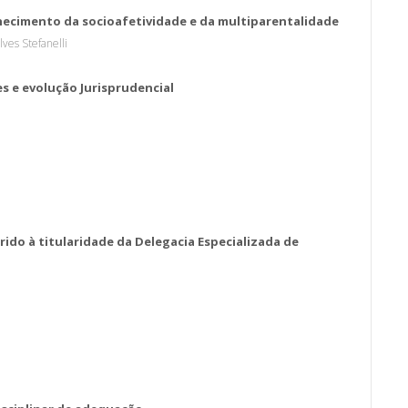
ecimento da socioafetividade e da multiparentalidade
ves Stefanelli
s e evolução Jurisprudencial
ido à titularidade da Delegacia Especializada de