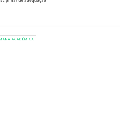
isciplinar de adequação
MANA ACADÊMICA