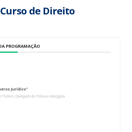
urso de Direito
 DA PROGRAMAÇÃO
erso Jurídico"
r Público, Delegado de Polícia e Advogada