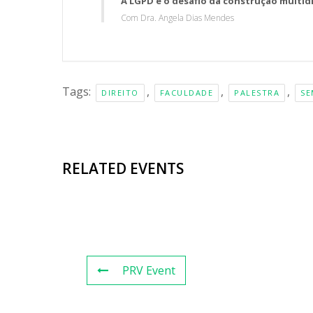
A LGPD e o desafio da construção multid
Com Dra. Angela Dias Mendes
Tags:
,
,
,
DIREITO
FACULDADE
PALESTRA
SE
RELATED EVENTS
PRV Event