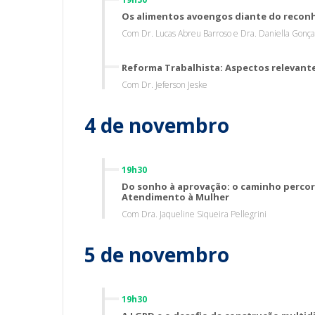
Os alimentos avoengos diante do reconh
Com Dr. Lucas Abreu Barroso e Dra. Daniella Gonçal
Reforma Trabalhista: Aspectos relevante
Com Dr. Jeferson Jeske
4 de novembro
19h30
Do sonho à aprovação: o caminho percorr
Atendimento à Mulher
Com Dra. Jaqueline Siqueira Pellegrini
5 de novembro
19h30