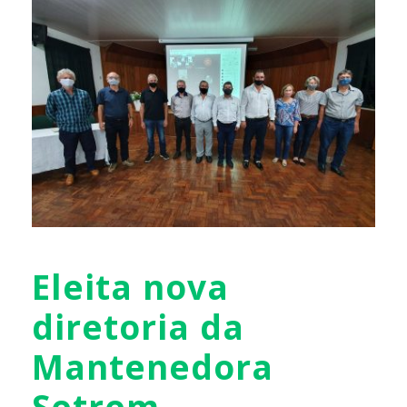
Eleita nova
diretoria da
Mantenedora
Setrem