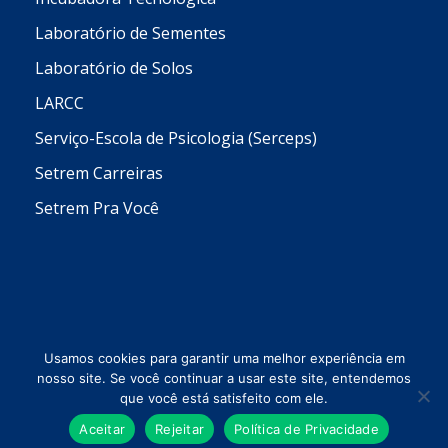
Laboratório de Sementes
Laboratório de Solos
LARCC
Serviço-Escola de Psicologia (Serceps)
Setrem Carreiras
Setrem Pra Você
Usamos cookies para garantir uma melhor experiência em
nosso site. Se você continuar a usar este site, entendemos
que você está satisfeito com ele.
Todos os direitos reservados © 2026 Setrem
Aceitar
Rejeitar
Política de Privacidade