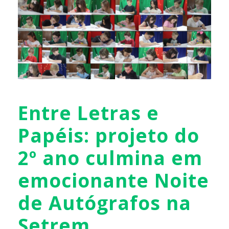
Entre Letras e
Papéis: projeto do
2º ano culmina em
emocionante Noite
de Autógrafos na
Setrem