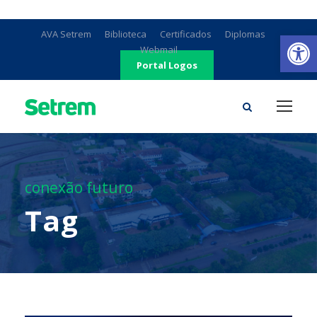
Ab
AVA Setrem
Biblioteca
Certificados
Diplomas
Webmail
Portal Logos
conexão futuro
Tag