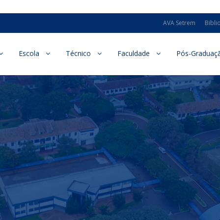
AVA Setrem
Bibli
Escola
Técnico
Faculdade
Pós-Graduaç