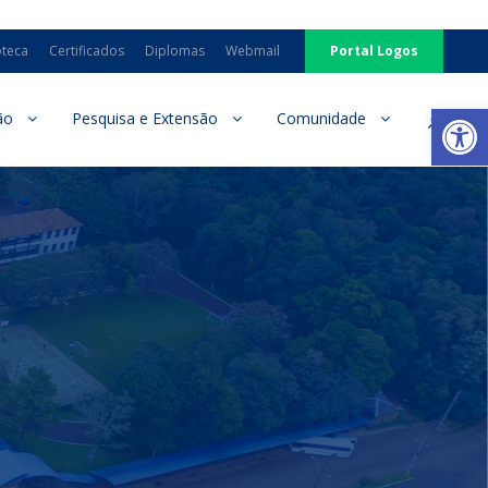
oteca
Certificados
Diplomas
Webmail
Portal Logos
Ab
ão
Pesquisa e Extensão
Comunidade