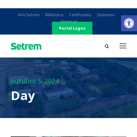
Ab
AVA Setrem
Biblioteca
Certificados
Diplomas
Webmail
Portal Logos
outubro 5, 2024
Day