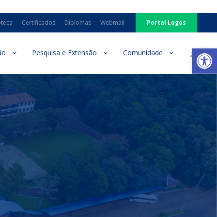
oteca
Certificados
Diplomas
Webmail
Portal Logos
Ab
ão
Pesquisa e Extensão
Comunidade