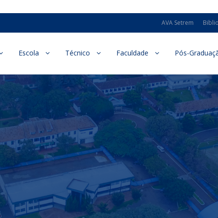
AVA Setrem
Bibli
Escola
Técnico
Faculdade
Pós-Graduaç